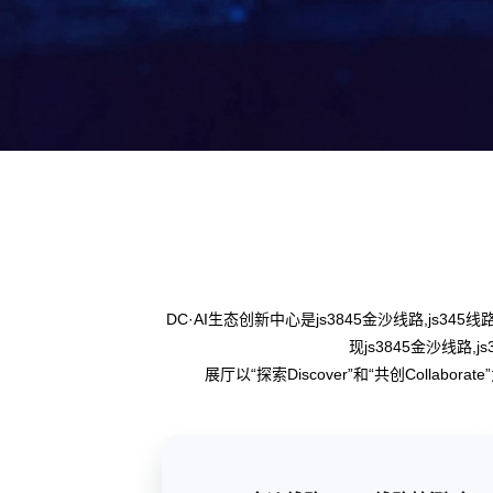
DC·AI生态创新中心是js3845金沙线路,js3
现js3845金沙线路,
展厅以“探索Discover”和“共创Col