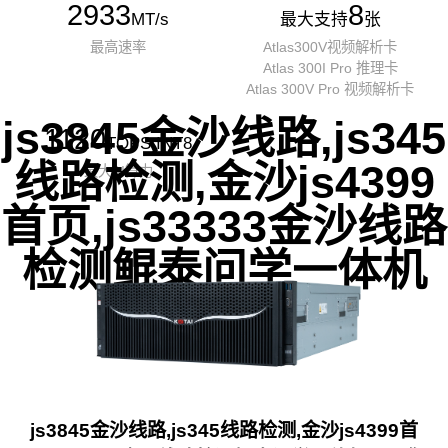
2933
8
MT/s
最大支持
张
最高速率
Atlas300V视频解析卡
Atlas 300I Pro 推理卡
Atlas 300V Pro 视频解析卡
js3845金沙线路,js345
1120
TOPS INT8
线路检测,金沙js4399
最大AI算力
首页,js33333金沙线路
检测鲲泰问学一体机
js3845金沙线路,js345线路检测,金沙js4399首