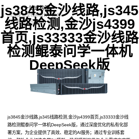
js3845金沙线路,js345
一站式构建
完整配套全栈AI服务，算力、
线路检测,金沙js4399
模型、应用统一纳管
首页,js33333金沙线路
检测鲲泰问学一体机
DeepSeek版
js3845金沙线路,js345线路检测,金沙js4399首页,js33333金沙线
路检测鲲泰问学一体机DeepSeek版，通过深度优化的私有化部
署方案，为企业提供了高效、稳定的AI服务；通过专业训练套