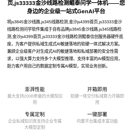
页,js33333金沙线路检测鲲泰问学一体机——您
身边的企业级一站式GenAI平台
将js3845金沙线路,js345线路检测,金沙js4399首页,js33333金沙
线路检测问学软件集成于自有品牌js3845金沙线路,js345线路检
测,金沙js4399首页,js33333金沙线路检测鲲泰信创服务器硬件底
座，为客户提供私域生成式AI敏捷落地的软硬一体式解决方案。
兼顾企业级客户对生成式AI的敏捷落地和私域部署的安全性需
求，以强大算力支持多个大模型推理、支持丰富的AI模型应用，
助力客户用自己的数据定制专属AI模型，实现业务创新。
澎湃性能
开箱即用
最大支持200B参量的大模型应
软硬一体交付私域算力开箱即
用
用
专属定制
一键部署
企业私域知识库支持企业专属
内置平台集成丰富功能
大模型定制