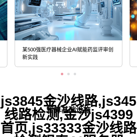
某500强医疗器械企业AI赋能药监评审创
新实践
js3845金沙线路,js345
智算基础设施
线路检测,金沙js4399
首页,js33333金沙线路