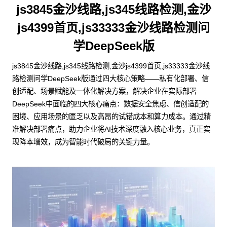
js3845金沙线路,js345线路检测,金沙
js4399首页,js33333金沙线路检测问
学DeepSeek版
js3845金沙线路,js345线路检测,金沙js4399首页,js33333金沙线
路检测问学DeepSeek版通过四大核心策略——私有化部署、信
创适配、场景赋能及一体化解决方案，解决企业在实际部署
DeepSeek中面临的四大核心痛点：数据安全焦虑、信创适配的
困境、应用场景的匮乏以及高昂的试错成本和算力成本。通过精
准解决部署痛点，助力企业将AI技术深度融入核心业务，真正实
现降本增效，成为智能时代破局的关键力量。