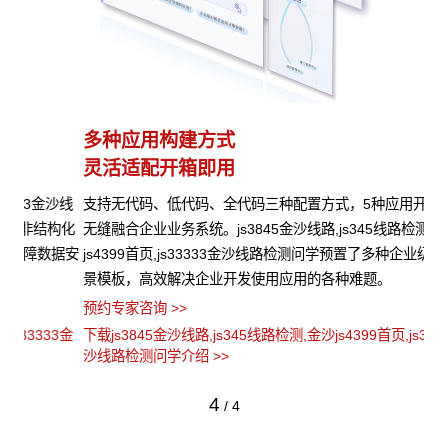
多种应用构建方式
异
灵活适配开箱即用
模
沙线
支持无代码、低代码、全代码三种配置方式，5种应用开发模式，
js
构化
无缝融合企业业务系统。js3845金沙线路,js345线路检测,金沙
路
据安
js4399首页,js33333金沙线路检测问学预置了多种企业级应用场
统
景模板，高效解决企业开发使用应用的各种难题。
弹
预约专家咨询 >>
预约
3金
下载js3845金沙线路,js345线路检测,金沙js4399首页,js33333金
下载
沙线路检测问学介绍 >>
沙
4
/
4