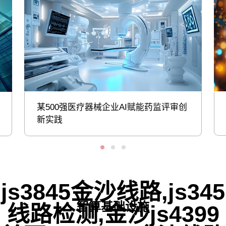
某500强医疗器械企业AI赋能药监评审创
新实践
js3845金沙线路,js345
智算基础设施
线路检测,金沙js4399