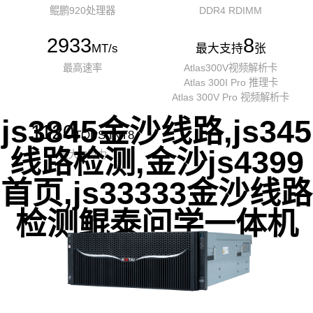
鲲鹏920处理器
DDR4 RDIMM
2933
8
MT/s
最大支持
张
最高速率
Atlas300V视频解析卡
Atlas 300I Pro 推理卡
Atlas 300V Pro 视频解析卡
js3845金沙线路,js345
1120
TOPS INT8
线路检测,金沙js4399
最大AI算力
首页,js33333金沙线路
检测鲲泰问学一体机