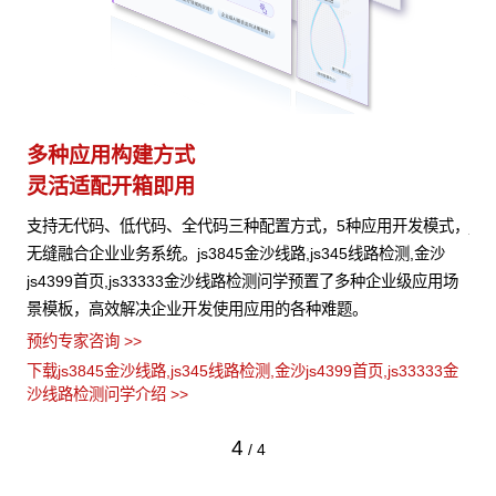
多种应用构建方式
异
灵活适配开箱即用
模
沙线
支持无代码、低代码、全代码三种配置方式，5种应用开发模式，
js
构化
无缝融合企业业务系统。js3845金沙线路,js345线路检测,金沙
路
据安
js4399首页,js33333金沙线路检测问学预置了多种企业级应用场
统
景模板，高效解决企业开发使用应用的各种难题。
弹
预约专家咨询 >>
预约
3金
下载js3845金沙线路,js345线路检测,金沙js4399首页,js33333金
下载
沙线路检测问学介绍 >>
沙
4
/
4