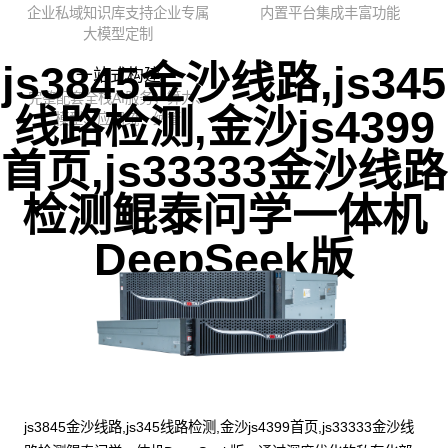
企业私域知识库支持企业专属
内置平台集成丰富功能
大模型定制
js3845金沙线路,js345
一站式构建
完整配套全栈AI服务，算力、
线路检测,金沙js4399
模型、应用统一纳管
首页,js33333金沙线路
检测鲲泰问学一体机
DeepSeek版
js3845金沙线路,js345线路检测,金沙js4399首页,js33333金沙线