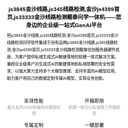
js3845金沙线路,js345线路检测,金沙js4399首
页,js33333金沙线路检测鲲泰问学一体机——您
身边的企业级一站式GenAI平台
将js3845金沙线路,js345线路检测,金沙js4399首页,js33333金沙
线路检测问学软件集成于自有品牌js3845金沙线路,js345线路检
测,金沙js4399首页,js33333金沙线路检测鲲泰信创服务器硬件底
座，为客户提供私域生成式AI敏捷落地的软硬一体式解决方案。
兼顾企业级客户对生成式AI的敏捷落地和私域部署的安全性需
求，以强大算力支持多个大模型推理、支持丰富的AI模型应用，
助力客户用自己的数据定制专属AI模型，实现业务创新。
澎湃性能
开箱即用
最大支持200B参量的大模型应
软硬一体交付私域算力开箱即
用
用
专属定制
一键部署