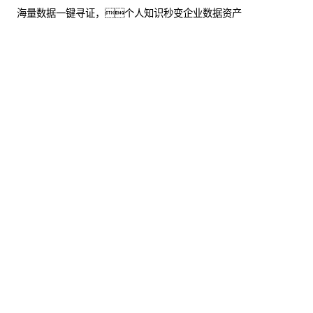
海量数据一键寻证，个人知识秒变企业数据资产
了解更多
股票代
码：000034.SZ
js3845金沙线
js3845金沙线
js3845金沙线
路,js345线路检测,金
路,js345线路检测,金
路,js345线路检测,金
沙js4399首
沙js4399首
沙js4399首
页,js33333金沙线路
页,js33333金沙线路
页,js33333金沙线路
检测控股
检测信息
检测问学