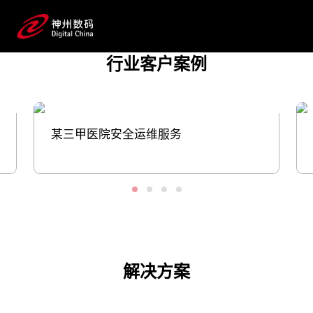
云、数据、基础架构软硬件产品与解决方
案，用数字力量助推医疗健康产业发展；同
时，将生成式AI技术注入药物发现、临床
行业客户案例
前研究、临床研究到流通上市推广、患者
服务等应用场景并落地，帮助药企提升研发和生产
效率。
某三甲医院安全运维服务
预约专家咨询
解决方案