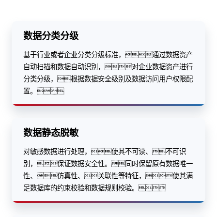
数据分类分级
基于行业或者企业分类分级标准，通过数据资产
自动扫描和数据自动识别，对企业数据资产进行
分类分级，根据数据安全级别及数据访问用户权限配
置。
数据静态脱敏
对敏感数据进行处理，使其不可读、不可识
别，保证数据安全性。同时保留原有数据唯一
性、仿真性、关联性等特征，使其满
足数据库的约束校验和数据规则校验。