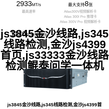
2933
8
MT/s
最大支持
张
最高速率
Atlas300V视频解析卡
Atlas 300I Pro 推理卡
Atlas 300V Pro 视频解析卡
js3845金沙线路,js345
1120
TOPS INT8
线路检测,金沙js4399
最大AI算力
首页,js33333金沙线路
检测鲲泰问学一体机
js3845金沙线路,js345线路检测,金沙js4399首