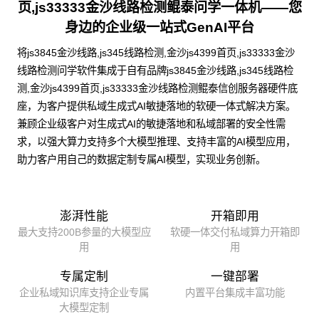
页,js33333金沙线路检测鲲泰问学一体机——您
身边的企业级一站式GenAI平台
将js3845金沙线路,js345线路检测,金沙js4399首页,js33333金沙
线路检测问学软件集成于自有品牌js3845金沙线路,js345线路检
测,金沙js4399首页,js33333金沙线路检测鲲泰信创服务器硬件底
座，为客户提供私域生成式AI敏捷落地的软硬一体式解决方案。
兼顾企业级客户对生成式AI的敏捷落地和私域部署的安全性需
求，以强大算力支持多个大模型推理、支持丰富的AI模型应用，
助力客户用自己的数据定制专属AI模型，实现业务创新。
澎湃性能
开箱即用
最大支持200B参量的大模型应
软硬一体交付私域算力开箱即
用
用
专属定制
一键部署
企业私域知识库支持企业专属
内置平台集成丰富功能
大模型定制