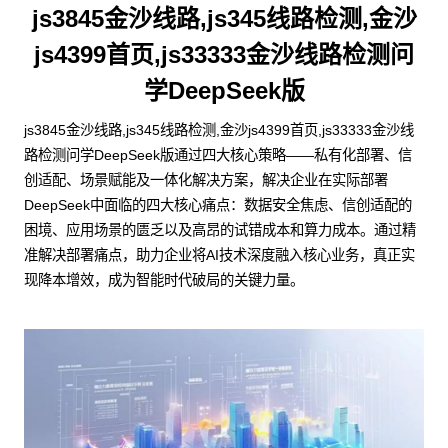
js3845金沙线路,js345线路检测,金沙
js4399首页,js33333金沙线路检测问
学DeepSeek版
js3845金沙线路,js345线路检测,金沙js4399首页,js33333金沙线
路检测问学DeepSeek版通过四大核心策略——私有化部署、信
创适配、场景赋能及一体化解决方案，解决企业在实际部署
DeepSeek中面临的四大核心痛点：数据安全焦虑、信创适配的
困境、应用场景的匮乏以及高昂的试错成本和算力成本。通过精
准解决部署痛点，助力企业将AI技术深度融入核心业务，真正实
现降本增效，成为智能时代破局的关键力量。