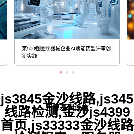
某500强医疗器械企业AI赋能药监评审创
新实践
js3845金沙线路,js345
智算基础设施
线路检测,金沙js4399
首页,js33333金沙线路