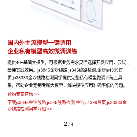
多模态多层级知识库权限管理
多
激活企业数据资产
灵
试
js3845金沙线路,js345线路检测,金沙js4399首页,js33333金沙线
支
首
路检测问学支持文本、图片、音视频、网页等结构化与非结构化
无缝
知识格式有效整合， 可结合访问权限进行管理控制，保障数据安
js
题。
全，打造企业级私域知识库。
景
预约专家咨询 >>
预约
3金
下载js3845金沙线路,js345线路检测,金沙js4399首页,js33333金
下载
沙线路检测问学介绍 >>
沙
3
/
4