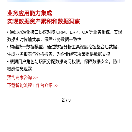
AI Agent 快速接入
业
赋能业务 快速迭代
避
实现
• 快速编排适配的 AI 能力进行集成，为业务处理提供AI 辅助
•
• 将 AI 能力与业务流程深度结合，在客户服务、销售预测、风险
的
，
评估等场景中发挥作用
•
流
预约专家咨询 >>
止
•
下载智能流程工作台介绍 >>
义
预约
下
3
/
3