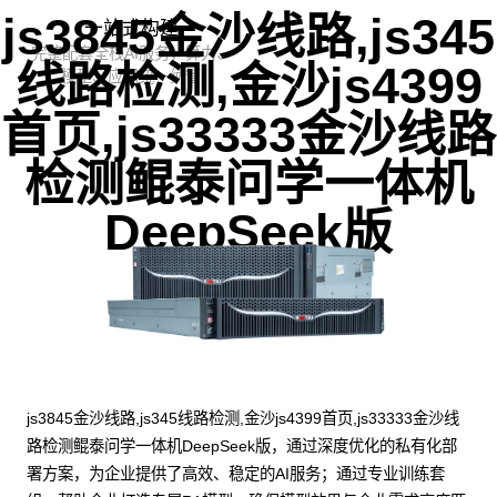
js3845金沙线路,js345
一站式构建
完整配套全栈AI服务，算力、
线路检测,金沙js4399
模型、应用统一纳管
首页,js33333金沙线路
检测鲲泰问学一体机
DeepSeek版
js3845金沙线路,js345线路检测,金沙js4399首页,js33333金沙线
路检测鲲泰问学一体机DeepSeek版，通过深度优化的私有化部
署方案，为企业提供了高效、稳定的AI服务；通过专业训练套