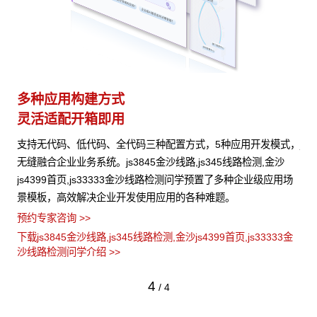
多种应用构建方式
异
灵活适配开箱即用
模
沙线
支持无代码、低代码、全代码三种配置方式，5种应用开发模式，
js
构化
无缝融合企业业务系统。js3845金沙线路,js345线路检测,金沙
路
据安
js4399首页,js33333金沙线路检测问学预置了多种企业级应用场
统
景模板，高效解决企业开发使用应用的各种难题。
弹
预约专家咨询 >>
预约
3金
下载js3845金沙线路,js345线路检测,金沙js4399首页,js33333金
下载
沙线路检测问学介绍 >>
沙
4
/
4