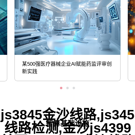
某500强医疗器械企业AI赋能药监评审创
新实践
js3845金沙线路,js345
智算基础设施
线路检测,金沙js4399