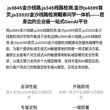
js3845金沙线路,js345线路检测,金沙js4399首
页,js33333金沙线路检测鲲泰问学一体机——您
身边的企业级一站式GenAI平台
将js3845金沙线路,js345线路检测,金沙js4399首页,js33333金沙
线路检测问学软件集成于自有品牌js3845金沙线路,js345线路检
测,金沙js4399首页,js33333金沙线路检测鲲泰信创服务器硬件底
座，为客户提供私域生成式AI敏捷落地的软硬一体式解决方案。
兼顾企业级客户对生成式AI的敏捷落地和私域部署的安全性需
求，以强大算力支持多个大模型推理、支持丰富的AI模型应用，
助力客户用自己的数据定制专属AI模型，实现业务创新。
澎湃性能
开箱即用
最大支持200B参量的大模型应
软硬一体交付私域算力开箱即
用
用
专属定制
一键部署