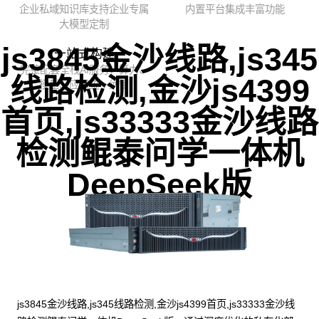
企业私域知识库支持企业专属
内置平台集成丰富功能
大模型定制
js3845金沙线路,js345
一站式构建
完整配套全栈AI服务，算力、
线路检测,金沙js4399
模型、应用统一纳管
首页,js33333金沙线路
检测鲲泰问学一体机
DeepSeek版
js3845金沙线路,js345线路检测,金沙js4399首页,js33333金沙线