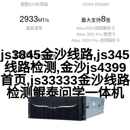
鲲鹏920处理器
DDR4 RDIMM
2933
8
MT/s
最大支持
张
最高速率
Atlas300V视频解析卡
Atlas 300I Pro 推理卡
Atlas 300V Pro 视频解析卡
js3845金沙线路,js345
1120
TOPS INT8
线路检测,金沙js4399
最大AI算力
首页,js33333金沙线路
检测鲲泰问学一体机