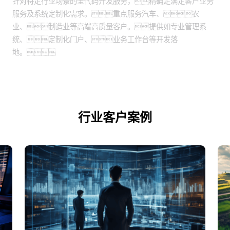
针对特定行业场景的全代码开发服务，精确足满足客户业务
服务及系统定制化需求。重点服务汽车、农
业、制造业等高端高质量客户。提供如专业管理系
统、定制化门户、业务工作台等开发落
地。
行业客户案例