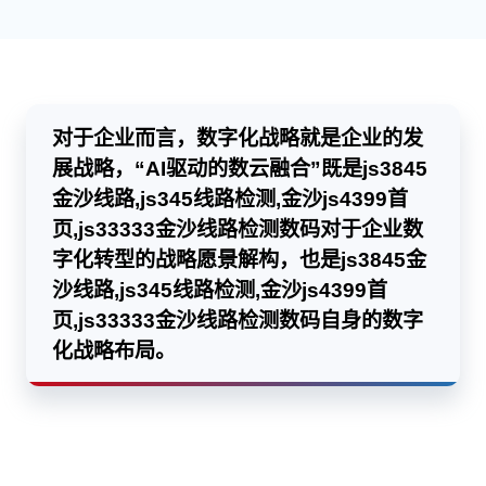
对于企业而言，数字化战略就是企业的发
展战略，“AI驱动的数云融合”既是js3845
金沙线路,js345线路检测,金沙js4399首
页,js33333金沙线路检测数码对于企业数
字化转型的战略愿景解构，也是js3845金
沙线路,js345线路检测,金沙js4399首
页,js33333金沙线路检测数码自身的数字
化战略布局。