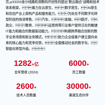
页,js33333金沙线路检测数码开创性的提出“数云融合”战略和技术
体系框架，着力在云原生、数字原生、AI原生
和信创产业上架构产品和服务能力，为处在不同数字化转
型阶段的快消零售、汽车、金融、医疗、
政企、教育、运营商等行业客户提供泛在的敏捷
IT能力和融合的数据驱动能力，构建跨界融合创新的数
字业务场景和新业务模式，助力企业级客户建立面向未
来的核心能力和竞争优势，全面推动社会的数字化、
智能化转型升级。
1282
6000
+亿
+
全年营收 (2024)
员工数量
2600
30000
+
+
技术人员数量
渠道生态伙伴