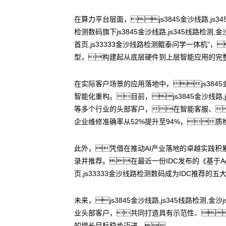
在算力平台层面，js3845金沙线路,js345线
检测数码旗下js3845金沙线路,js345线路检测,金
首页,js33333金沙线路检测鲲泰问学一体机”
型，构建起从底层硬件到上层智能应用的完
在实际客户场景的应用落地中，js3845金
智能化重构。目前，js3845金沙线路,
等多个行业的头部客户，在智能客服、
企业维修准确率从52%提升至94%，质
此外，凭借在推动AI产业落地的卓越实践积累，
录并推荐。在最近一份IDC发布的《基于Age
页,js33333金沙线路检测数码成为IDC推荐
未来，js3845金沙线路,js345线路检测,金沙
业头部客户，共同打造具有示范性、
的增长目标稳步迈进。