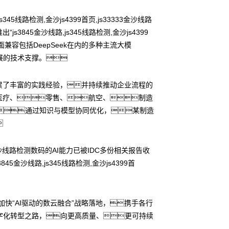
345线路检测,金沙js4399首页,js33333金沙线路
s3845金沙线路,js345线路检测,金沙js4399
兼容包括DeepSeek在内的多种主流大模
展的技术支撑。
问学已积累了丰富的实践经验，并持续推动企业流程的
泛服务于医疗、零售、航空、制造
通过知识与模型协同优化，某制造

3金沙线路检测数码的AI能力已被IDC多份相关报告收
沙线路,js345线路检测,金沙js4399首
进一步加快“AI驱动的数云融合”战略落地，携手各行
字化转型之路，向更高质量、更可持续