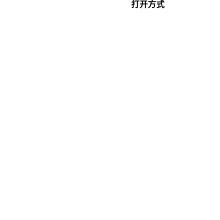
打开方式
js384
js384
股票代码：000034.SZ
js384
js384
js384
js384
高科数聚