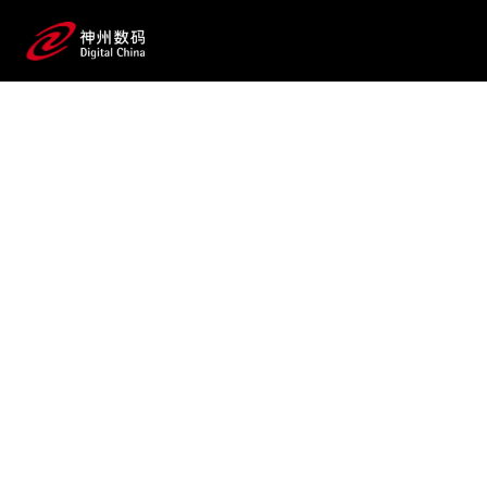
2025 / 07 / 24
js3845金沙线路,js345线路检测,金沙
js4399首页,js33333金沙线路检测问学
论文发布：提出企业级大模型
智能体规划新范式
“Routine”，显著提升执行稳
定性与准确性