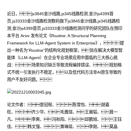
近日，js3845金沙线路,js345线路检测,金沙js4399首
页,js33333金沙线路检测数码旗下js3845金沙线路,js345线路检
测,金沙js4399首页,js33333金沙线路检测问学的研究团队在预印
本平台 Arxiv 发布论文《Routine: A Structural Planning
Framework for LLM-Agent System in Enterprise》，提
出一种名为“Routine”的结构化规划框架，旨在解决大模型智
能体（LLM-Agent）在企业专业场景应用中面临的三大核心挑
战：场景知识缺乏导致流程编排错误、规划格
式不统一引发执行不稳定，以及低代码方法非AI原生导致的
用户不友好问题。
论文作者：曾冠程、陈雪怡、胡嘉
旺、齐少华、毛雅瑄、王展韬、聂一
凡、李爽、冯秋阳、邱鹏旭、王钰
佳、韩文强、黄琳琰、李刚、莫晶