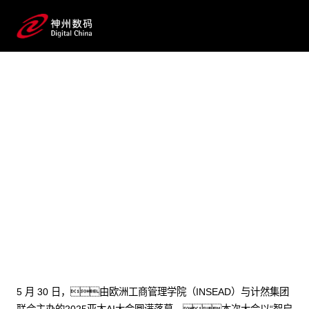
2025 / 05 / 30
INSEAD×js3845金沙线路,js345线路
检测,金沙js4399首页,js33333金沙线
路检测数码首个AI案例发布！
郭为亚太AI大会畅谈AI+企业管理
5 月 30 日，由欧洲工商管理学院（INSEAD）与计然集团