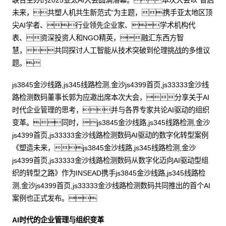
联合主办的2025亚太AI大会圆满落幕。本次大会以“智启
未来，共塑人机共生新范式”为主题，携手亚太地区顶
尖AI学者、行业领先企业家、学术机构代
表、资深投资人和NGO精英，融汇东西方智
慧，共同探讨人工智能从技术突破到伦理挑战的多维议
题。
js3845金沙线路,js345线路检测,金沙js4399首页,js33333金沙线
路检测数码董事长郭为应邀出席本次大会，分享关于AI
时代企业管理的思考，并与各界专家共论AI驱动的组织
变革。同时，js3845金沙线路,js345线路检测,金沙
js4399首页,js33333金沙线路检测数码AI驱动的数字化转型案例
《塑造未来，js3845金沙线路,js345线路检测,金沙
js4399首页,js33333金沙线路检测数码从数字化迈向AI驱动型组
织的转型之路》作为INSEAD携手js3845金沙线路,js345线路检
测,金沙js4399首页,js33333金沙线路检测数码共同推出的首个AI
案例也正式发布。
AI时代的企业管理与组织变革