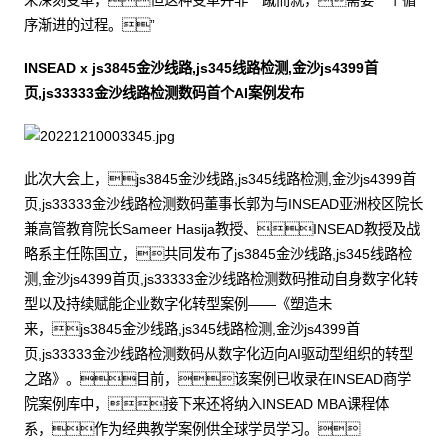
来深刻变革，但这种变革并非一蹴而就，需要一个循
序渐进的过程。”
INSEAD x js3845金沙线路,js345线路检测,金沙js4399首
页,js33333金沙线路检测数码首个AI案例发布
此次大会上，js3845金沙线路,js345线路检测,金沙js4399首
页,js33333金沙线路检测数码董事长郭为与INSEAD亚洲校区院长
兼高管教育院长Sameer Hasija教授、INSEAD教授及战
略系主任陈国立，共同发布了js3845金沙线路,js345线路检
测,金沙js4399首页,js33333金沙线路检测数码推动自身数字化转
型以及持续赋能企业数字化转型案例——《塑造未
来，js3845金沙线路,js345线路检测,金沙js4399首
页,js33333金沙线路检测数码从数字化迈向AI驱动型组织的转型
之路》。目前，该案例已收录在INSEAD商学
院案例库中，接下来还将纳入INSEAD MBA课程体
系，作为经典教学案例供全球学员学习。