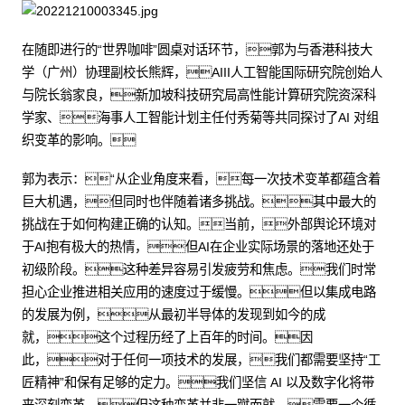
在随即进行的“世界咖啡”圆桌对话环节，郭为与香港科技大
学（广州）协理副校长熊辉，AIII人工智能国际研究院创始人
与院长翁家良，新加坡科技研究局高性能计算研究院资深科
学家、海事人工智能计划主任付秀菊等共同探讨了AI 对组
织变革的影响。
郭为表示：“从企业角度来看，每一次技术变革都蕴含着
巨大机遇，但同时也伴随着诸多挑战。其中最大的
挑战在于如何构建正确的认知。当前，外部舆论环境对
于AI抱有极大的热情，但AI在企业实际场景的落地还处于
初级阶段。这种差异容易引发疲劳和焦虑。我们时常
担心企业推进相关应用的速度过于缓慢。但以集成电路
的发展为例，从最初半导体的发现到如今的成
就，这个过程历经了上百年的时间。因
此，对于任何一项技术的发展，我们都需要坚持“工
匠精神”和保有足够的定力。我们坚信 AI 以及数字化将带