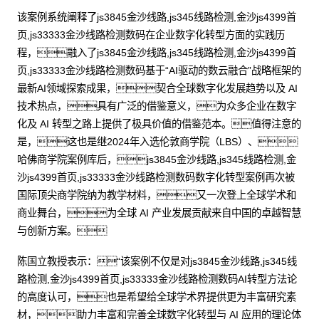
该案例系统阐释了js3845金沙线路,js345线路检测,金沙js4399首
页,js33333金沙线路检测数码在企业数字化转型方面的实践历
程，融入了js3845金沙线路,js345线路检测,金沙js4399首
页,js33333金沙线路检测数码基于“AI驱动的数云融合”战略框架的
最新AI领域探索成果，契合全球数字化发展趋势以及 AI
技术热点，具有广泛的借鉴意义，为众多企业在数字
化及 AI 转型之路上提供了极具价值的借鉴范本。值得注意的
是，这也是继2024年入选伦敦商学院（LBS）、
哈佛商学院案例库后，js3845金沙线路,js345线路检测,金
沙js4399首页,js33333金沙线路检测数码数字化转型案例再次被
国际顶尖商学院纳为教学材料，又一次登上全球学术和
商业舞台，为全球 AI 产业发展贡献来自中国的卓越智慧
与创新方案。
陈国立教授表示：“该案例不仅是对js3845金沙线路,js345线
路检测,金沙js4399首页,js33333金沙线路检测数码AI转型方法论
的高度认可，也是希望给全球学术界提供更为丰富研究素
材，助力丰富和完善全球数字化转型与 AI 应用的理论体